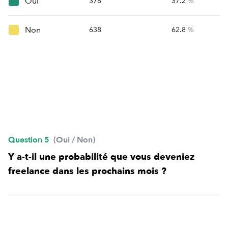
Oui
378
37.2
%
Non
638
62.8
%
Question 5
(Oui / Non)
Y a-t-il une probabilité que vous deveniez
freelance dans les prochains mois ?