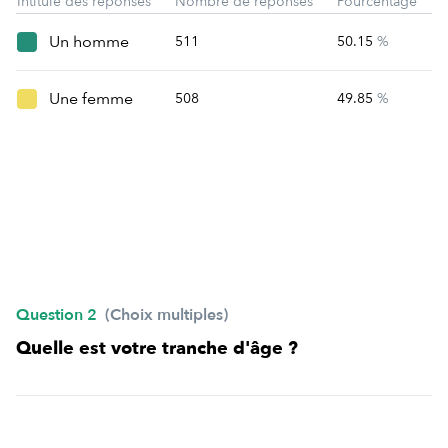
Intitulé des réponses
Nombre de réponses
Pourcentage
Un homme
511
50.15
%
Une femme
508
49.85
%
Question 2
(Choix multiples)
Quelle est votre tranche d'âge ?