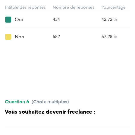
Intitulé des réponses
Nombre de réponses
Pourcentage
Oui
434
42.72
%
Non
582
57.28
%
Question 6
(Choix multiples)
Vous souhaitez devenir freelance :