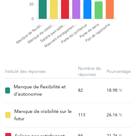
Nombre de
Intitulé des réponses
Pourcentage
réponses
Manque de flexibilité et
82
18.98
%
d’autonomie
Manque de visibilité sur le
113
26.16
%
futur
Salaire pas satisfaisant
94
21.76
%