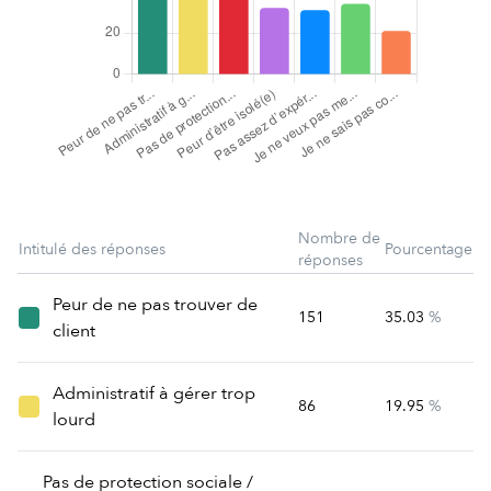
Nombre de
Intitulé des réponses
Pourcentage
réponses
Peur de ne pas trouver de
151
35.03
%
client
Administratif à gérer trop
86
19.95
%
lourd
Pas de protection sociale /