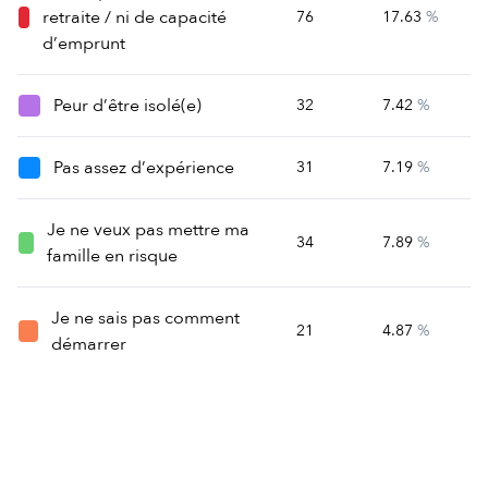
retraite / ni de capacité
76
17.63
%
d’emprunt
Peur d’être isolé(e)
32
7.42
%
Pas assez d’expérience
31
7.19
%
Je ne veux pas mettre ma
34
7.89
%
famille en risque
Je ne sais pas comment
21
4.87
%
démarrer