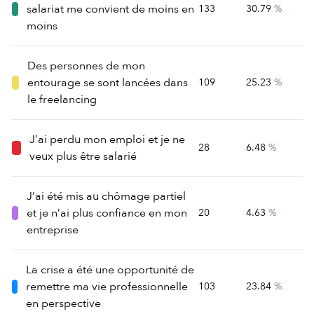
salariat me convient de moins en
133
30.79
%
moins
Des personnes de mon
entourage se sont lancées dans
109
25.23
%
le freelancing
J’ai perdu mon emploi et je ne
28
6.48
%
veux plus être salarié
J’ai été mis au chômage partiel
et je n’ai plus confiance en mon
20
4.63
%
entreprise
La crise a été une opportunité de
remettre ma vie professionnelle
103
23.84
%
en perspective