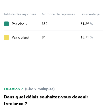
Intitulé des réponses
Nombre de réponses
Pourcentage
Par choix
352
81.29
%
Par defaut
81
18.71
%
Question 7
(Choix multiples)
Dans quel délais souhaitez-vous devenir
freelance ?