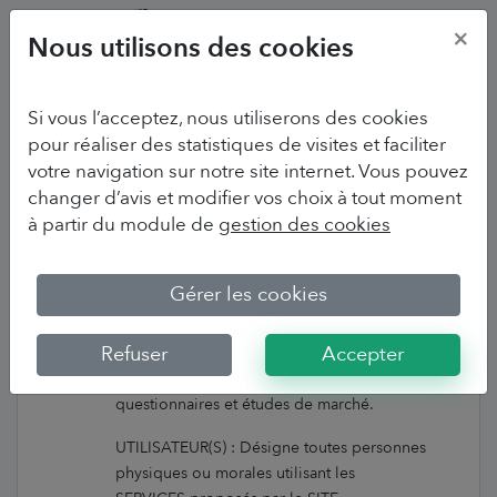
×
Nous utilisons des cookies
Si vous l’acceptez, nous utiliserons des cookies
pour réaliser des statistiques de visites et faciliter
POLITIQUE DE
votre navigation sur notre site internet. Vous pouvez
changer d’avis et modifier vos choix à tout moment
CONFIDENTIALITE
à partir du module de
gestion des cookies
DRAG'N SURVEY
Gérer les cookies
Définitions
Refuser
Accepter
APPLICATION : Logiciel en ligne de
création et gestion de sondages, enquêtes,
questionnaires et études de marché.
UTILISATEUR(S) : Désigne toutes personnes
physiques ou morales utilisant les