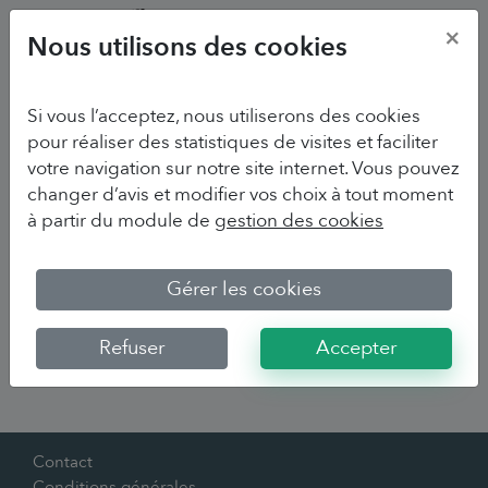
×
Nous utilisons des cookies
Si vous l’acceptez, nous utiliserons des cookies
Réinitialiser votre mot de passe
pour réaliser des statistiques de visites et faciliter
votre navigation sur notre site internet. Vous pouvez
Adresse mail
changer d’avis et modifier vos choix à tout moment
à partir du module de
gestion des cookies
Gérer les cookies
Envoyer le lien de
réinitialisation
Refuser
Accepter
Contact
Conditions générales