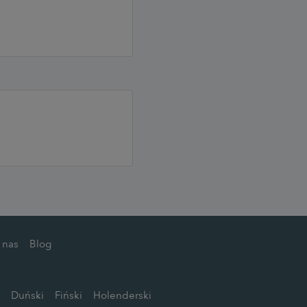
 nas
Blog
Duński
Fiński
Holenderski