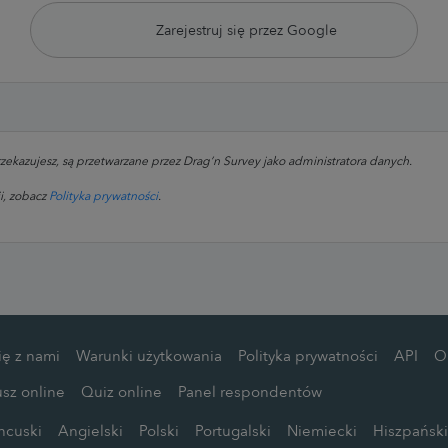
Zarejestruj się przez Google
kazujesz, są przetwarzane przez Drag’n Survey jako administratora danych.
i, zobacz
Polityka prywatności
.
ię z nami
Warunki użytkowania
Polityka prywatności
API
O
usz online
Quiz online
Panel respondentów
ncuski
Angielski
Polski
Portugalski
Niemiecki
Hiszpański