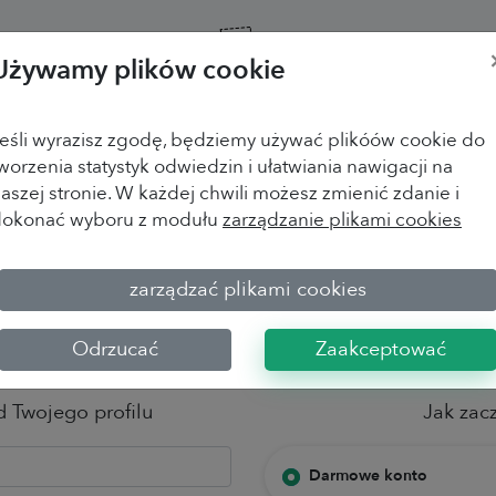
Używamy plików cookie
eśli wyrazisz zgodę, będziemy używać plikóów cookie do
 by zacząć przygode z
worzenia statystyk odwiedzin i ułatwiania nawigacji na
aszej stronie. W każdej chwili możesz zmienić zdanie i
Survey?
dokonać wyboru z modułu
zarządzanie plikami cookies
zarządzać plikami cookies
Utwórz konto
Odrzucać
Zaakceptować
d Twojego profilu
Jak zac
Darmowe konto