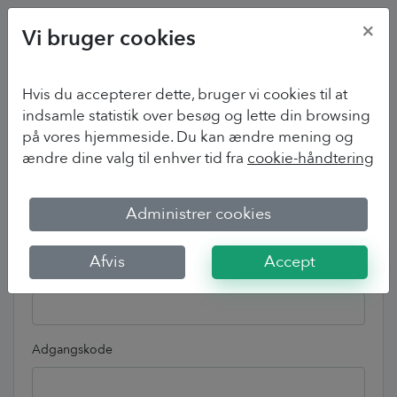
×
Vi bruger cookies
Hvis du accepterer dette, bruger vi cookies til at
indsamle statistik over besøg og lette din browsing
Vi er glade for at se dig
på vores hjemmeside. Du kan ændre mening og
ændre dine valg til enhver tid fra
cookie-håndtering
igen!
Administrer cookies
Log på
Afvis
Accept
E-mailadresse
Adgangskode