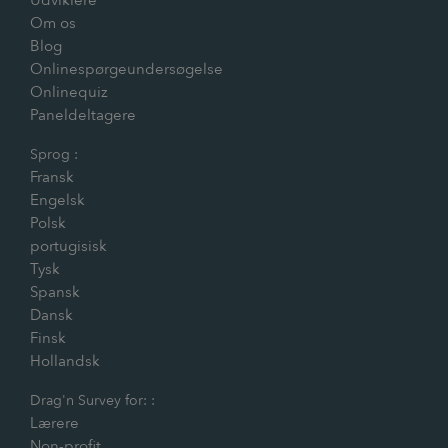
Udviklere
Om os
Blog
Onlinespørgeundersøgelse
Onlinequiz
Paneldeltagere
Sprog :
Fransk
Engelsk
Polsk
portugisisk
Tysk
Spansk
Dansk
Finsk
Hollandsk
Drag'n Survey for: :
Lærere
Non-profit